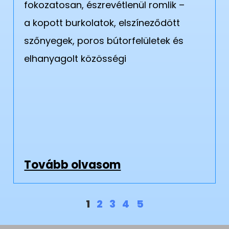
fokozatosan, észrevétlenül romlik –
a kopott burkolatok, elszíneződött
szőnyegek, poros bútorfelületek és
elhanyagolt közösségi
Tovább olvasom
1
2
3
4
5