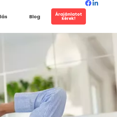
Árajánlatot
llás
Blog
kérek!