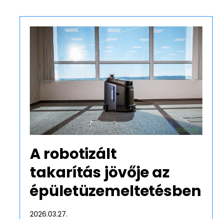
Tavaszi nag
Tavaszi nagytakarítás fontoss
tartása és takarítása javítja mu
Tovább olvasom
A robotizált
takarítás jövője az
épületüzemeltetésben
2026.03.27.