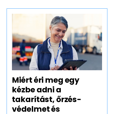
ytakarítás f
ága munkavállalóink egészsége érd
nkavállalóink életminőségét is.
Miért éri meg egy
kézbe adni a
takarítást, őrzés-
védelmet és