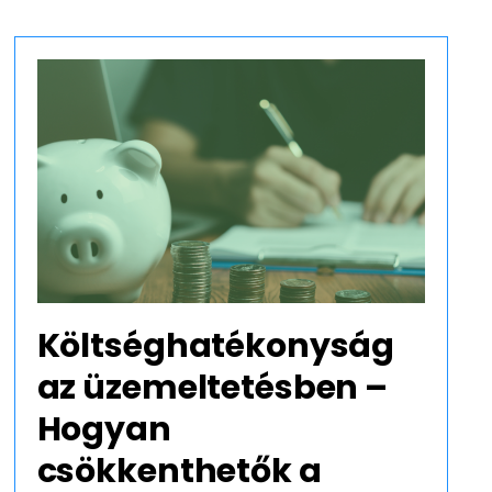
ontossága
ekében. A munkahelyünk rendben
Költséghatékonyság
az üzemeltetésben –
Hogyan
csökkenthetők a