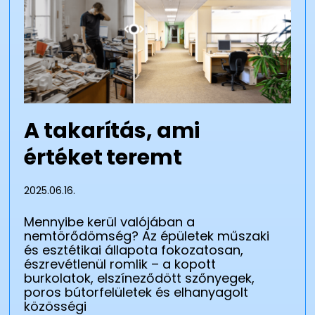
A takarítás, ami
értéket teremt
2025.06.16.
Mennyibe kerül valójában a
nemtörődömség? Az épületek műszaki
és esztétikai állapota fokozatosan,
észrevétlenül romlik – a kopott
burkolatok, elszíneződött szőnyegek,
poros bútorfelületek és elhanyagolt
közösségi