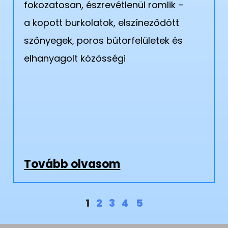
fokozatosan, észrevétlenül romlik –
a kopott burkolatok, elszíneződött
szőnyegek, poros bútorfelületek és
elhanyagolt közösségi
Tovább olvasom
1
2
3
4
5