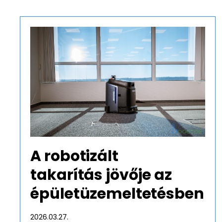
Tavaszi nag
Tavaszi nagytakarítás fontoss
tartása és takarítása javítja mu
Tovább olvasom
A robotizált
takarítás jövője az
épületüzemeltetésben
2026.03.27.