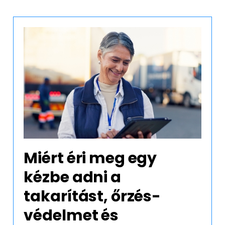
ytakarítás f
ága munkavállalóink egészsége érd
nkavállalóink életminőségét is.
Miért éri meg egy
kézbe adni a
takarítást, őrzés-
védelmet és