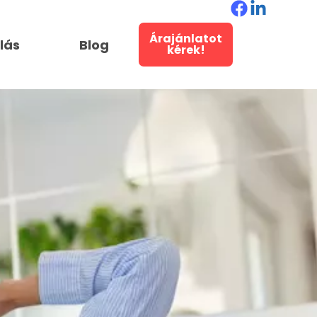
Árajánlatot
llás
Blog
kérek!