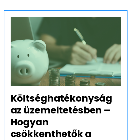
ontossága
ekében. A munkahelyünk rendben
Költséghatékonyság
az üzemeltetésben –
Hogyan
csökkenthetők a