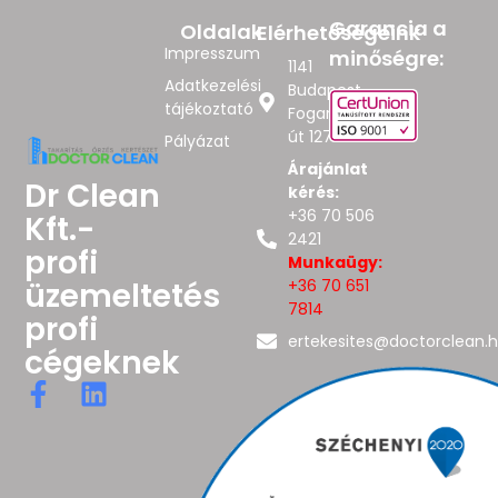
Garancia a
Oldalak
Elérhetőségeink
Impresszum
minőségre:
1141
Adatkezelési
Budapest,
tájékoztató
Fogarasi
út 127.
Pályázat
Árajánlat
Dr Clean
kérés:
+36 70 506
Kft.-
2421
profi
Munkaügy:
üzemeltetés
+36 70 651
7814
profi
ertekesites@doctorclean.
cégeknek