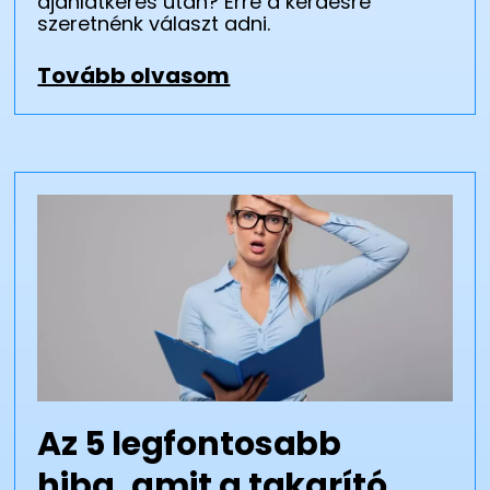
ajánlatkérés után? Erre a kérdésre
szeretnénk választ adni.
Tovább olvasom
Az 5 legfontosabb
hiba, amit a takarító