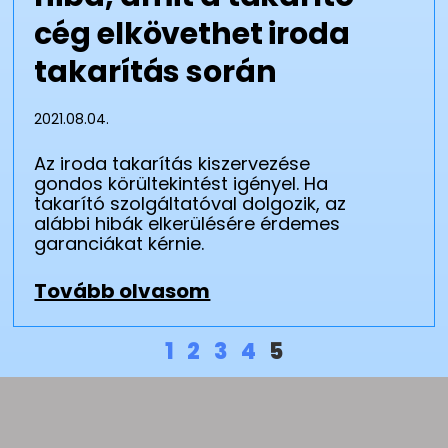
cég elkövethet iroda
takarítás során
2021.08.04.
Az iroda takarítás kiszervezése
gondos körültekintést igényel. Ha
takarító szolgáltatóval dolgozik, az
alábbi hibák elkerülésére érdemes
garanciákat kérnie.
Tovább olvasom
1
2
3
4
5