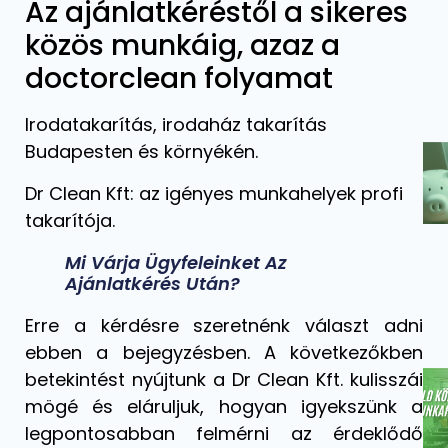
Az ajánlatkéréstől a sikeres
közös munkáig, azaz a
doctorclean folyamat
Irodatakarítás, irodaház takarítás
Budapesten és környékén.
Dr Clean Kft: az igényes munkahelyek profi
takarítója.
Mi Várja Ügyfeleinket Az
Ajánlatkérés Után?
Erre a kérdésre szeretnénk választ adni
ebben a bejegyzésben. A következőkben
betekintést nyújtunk a Dr Clean Kft. kulisszái
mögé és eláruljuk, hogyan igyekszünk a
legpontosabban felmérni az érdeklődő