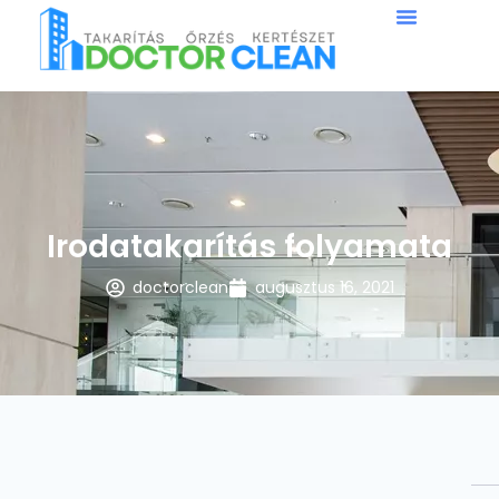
Irodatakarítás folyamata
doctorclean
augusztus 16, 2021