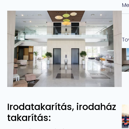
Me
To
Irodatakarítás, irodaház
takarítás: