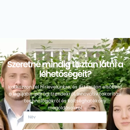
Szeretné mindig tisztán látni a
lehetőségeit?
Iratkozzon fel hírlevelünkre, és értesüljön elsőként
a legújabb iparági trendekről, innovatív takarítási
technológiákról és költséghatékony
megoldásokról.