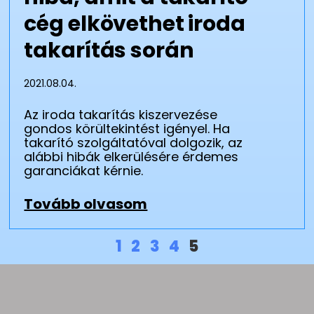
cég elkövethet iroda
takarítás során
2021.08.04.
Az iroda takarítás kiszervezése
gondos körültekintést igényel. Ha
takarító szolgáltatóval dolgozik, az
alábbi hibák elkerülésére érdemes
garanciákat kérnie.
Tovább olvasom
1
2
3
4
5