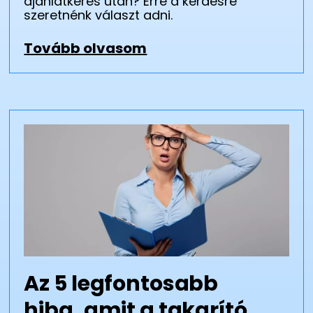
ajánlatkérés után? Erre a kérdésre
szeretnénk választ adni.
Tovább olvasom
Az 5 legfontosabb
hiba, amit a takarító