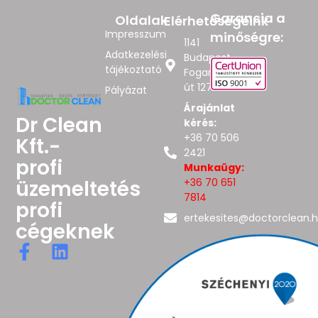
Garancia a
Oldalak
Elérhetőségeink
Impresszum
minőségre:
1141
Adatkezelési
Budapest,
tájékoztató
Fogarasi
út 127.
Pályázat
Árajánlat
Dr Clean
kérés:
+36 70 506
Kft.-
2421
profi
Munkaügy:
üzemeltetés
+36 70 651
7814
profi
ertekesites@doctorclean.
cégeknek