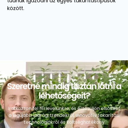
tudnak igazodni az egyes takarítástípusok
között.
Szeretné mindig tisztán látni a
lehetőségeit?
Iratkozzon fel hírlevelünkre, és értesüljön elsőként
a legújabb iparági trendekről, innovatív takarítási
technológiákról és költséghatékony