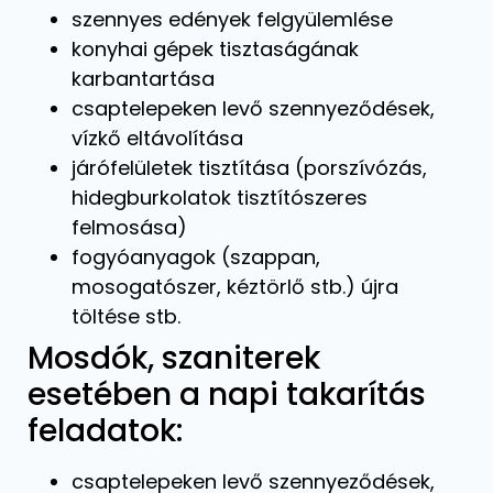
szennyes edények felgyülemlése
konyhai gépek tisztaságának
karbantartása
csaptelepeken levő szennyeződések,
vízkő eltávolítása
járófelületek tisztítása (porszívózás,
hidegburkolatok tisztítószeres
felmosása)
fogyóanyagok (szappan,
mosogatószer, kéztörlő stb.) újra
töltése stb.
Mosdók, szaniterek
esetében a napi takarítás
feladatok:
csaptelepeken levő szennyeződések,