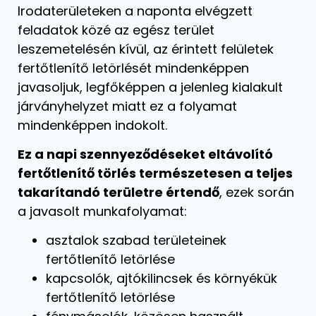
Irodaterületeken a naponta elvégzett
feladatok közé az egész terület
leszemetelésén kívül, az érintett felületek
fertőtlenítő letörlését mindenképpen
javasoljuk, legfőképpen a jelenleg kialakult
járványhelyzet miatt ez a folyamat
mindenképpen indokolt.
Ez a napi szennyeződéseket eltávolító
fertőtlenítő törlés természetesen a teljes
takarítandó területre értendő
, ezek során
a javasolt munkafolyamat:
asztalok szabad területeinek
fertőtlenítő letörlése
kapcsolók, ajtókilincsek és környékük
fertőtlenítő letörlése