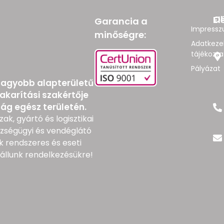
Ol
El
Garancia a
Impress
minőségre:
Adatkezel
tájékozta
Pályázat
nagyobb alapterületű
akarítási szakértője
ág egész területén.
zak, gyártó és logisztikai
szségügyi és vendéglátó
 rendszeres és eseti
állunk rendelkezésükre!