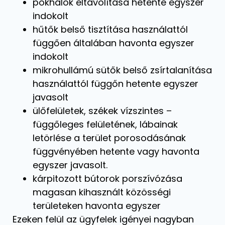
pókhálók eltávolítása hetente egyszer
indokolt
hűtők belső tisztítása használattól
függően általában havonta egyszer
indokolt
mikrohullámú sütők belső zsírtalanítása
használattól függőn hetente egyszer
javasolt
ülőfelületek, székek vízszintes –
függőleges felületének, lábainak
letörlése a terület porosodásának
függvényében hetente vagy havonta
egyszer javasolt.
kárpitozott bútorok porszívózása
magasan kihasznált közösségi
területeken havonta egyszer
Ezeken felül az ügyfelek igényei nagyban