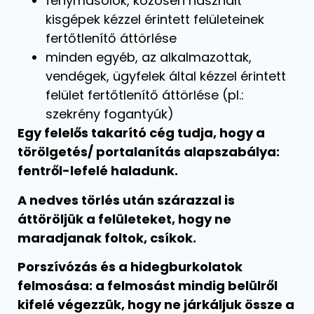
fénymásolók, közösen használt
kisgépek kézzel érintett felületeinek
fertőtlenítő áttörlése
minden egyéb, az alkalmazottak,
vendégek, ügyfelek által kézzel érintett
felület fertőtlenítő áttörlése (pl.:
szekrény fogantyúk)
Egy felelős takarító cég tudja, hogy a
törölgetés/ portalanítás alapszabálya:
fentről-lefelé haladunk.
A nedves törlés után szárazzal is
áttöröljük a felületeket, hogy ne
maradjanak foltok, csíkok.
Porszívózás és a hidegburkolatok
felmosása:
a felmosást mindig belülről
kifelé végezzük, hogy ne járkáljuk össze a