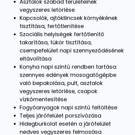
Asztalok szabad területeinek
vegyszeres letörlése
Kapcsolók, ajtókilincsek környékének
tisztítása, fertőtlenítése
Szociális helyiségek fertőtlenítő
takarítása, tükör tisztítása,
csempefelület napi szennyeződésének
eltávolítása
Konyha napi szintű rendben tartása:
szennyes edények mosogatógépbe
való bepakolása, pult, asztalok
vegyszeres letörlése, csapok
vízkőmentesítése
Fogyóanyagok napi szintű feltöltése
Teljes járófelület porszívózása
Hidegburkolat esetén a járófelület
nedves vegyszeres felmosása