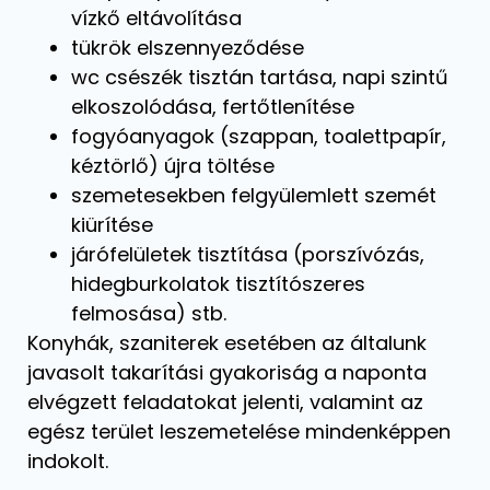
vízkő eltávolítása
tükrök elszennyeződése
wc csészék tisztán tartása, napi szintű
elkoszolódása, fertőtlenítése
fogyóanyagok (szappan, toalettpapír,
kéztörlő) újra töltése
szemetesekben felgyülemlett szemét
kiürítése
járófelületek tisztítása (porszívózás,
hidegburkolatok tisztítószeres
felmosása) stb.
Konyhák, szaniterek esetében az általunk
javasolt takarítási gyakoriság a naponta
elvégzett feladatokat jelenti, valamint az
egész terület leszemetelése mindenképpen
indokolt.