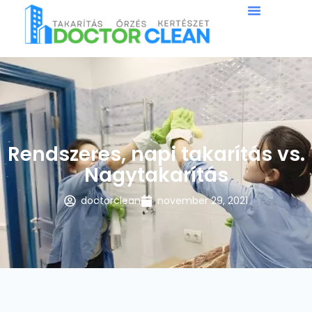
Rendszeres, napi takarítás vs.
Nagytakarítás
doctorclean
november 29, 2021