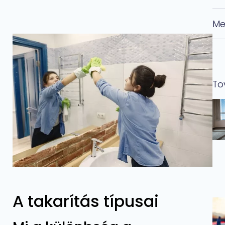
Me
To
A takarítás típusai