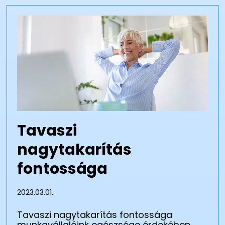
Tavaszi
nagytakarítás
fontossága
2023.03.01.
Tavaszi nagytakarítás fontossága
munkavállalóink egészsége érdekében.