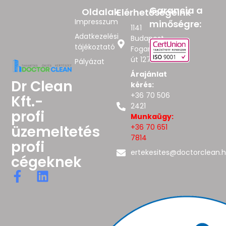
Garancia a
Oldalak
Elérhetőségeink
Impresszum
minőségre:
1141
Adatkezelési
Budapest,
tájékoztató
Fogarasi
út 127.
Pályázat
Árajánlat
Dr Clean
kérés:
+36 70 506
Kft.-
2421
profi
Munkaügy:
üzemeltetés
+36 70 651
7814
profi
ertekesites@doctorclean.
cégeknek